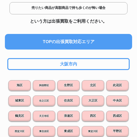
売りたい商品が高額商品で持ち歩くのが怖い場合
という方は出張買取をご利用ください。
TOPの出張買取対応エリア
大阪市内
旭区
生野区
北区
此花区
阿倍野区
城東区
住吉区
大正区
中央区
住之江区
鶴見区
浪速区
西区
西成区
天王寺区
東成区
平野区
西淀川区
東住吉区
東淀川区