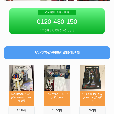
受付時間 10時〜19時
0120-480-150
ここを押すと電話がかかります
ガンプラの実際の買取価格例
MG RX-78-2 ガン
ビッグスケール ガ
1/100 リアルタイ
ダム Ver.Ka 1/100
ンダムF91
プ RX-78 ガンダ
完成品
ム
1,190円
2,100円
500円