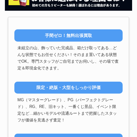
キユウ・ラボット クオカード
セブンイレブン シャア専用ザク
ガンプラ(ガンダムグッズ)
II nanacoカード
ロッテ 機動戦士ガンダムマンチ
ガンプラ(ガンダムグッズ)
ョコ ジオン公国軍 フルコンプリ
ートセット
手間ゼロ！無料出張買取
ムービック ラクス・クライン ぬ
ガンプラ(ガンダムグッズ)
いぐるみ
未組立の山、飾っていた完成品、箱だけ取ってある…ど
BANDAI SPIRITS 1/60 PG GN-
んな状態でもお任せください！そのまま置いてある状態
ガンプラ(ガンダムグッズ)
001 ガンダムエクシア
LIGHTING MODEL
でOK。専門スタッフがご自宅までお伺いし、その場で査
バンダイ 1/60 PG RX-0 ユニコ
定＆即現金化できます。
ガンプラ(ガンダムグッズ)
ーンガンダム ルミナスクリア セ
ブンイレブンカラーver.
BANDAI SPIRITS 1/60 PG パー
限定・絶版・大型をしっかり評価
ガンプラ(ガンダムグッズ)
フェクトストライクガンダム ＋
スカイグラスパー
バンダイ 1/60 PG RX-78-2 ガン
MG（マスターグレード）、PG（パーフェクトグレー
ガンプラ(ガンダムグッズ)
ダム REAL TYPE COLORVer.
ド）、RG、RE、旧キット、一番くじ景品、イベント限
定など…細かいモデルや流通ルートまで把握したスタッ
フが価値を見逃さず査定！