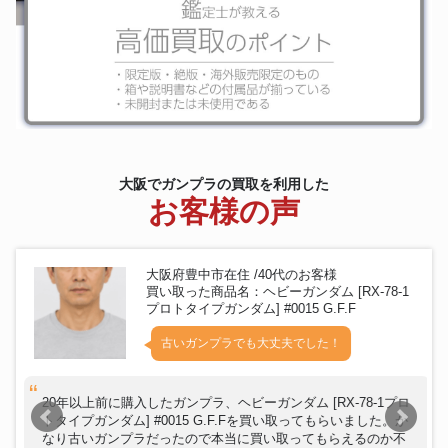
バンダイ カードダスマスターズ
ガンプラ(ガンダムグッズ)
MOBILE SUIT GUNDAM トレ
カBOX
当時物 クローバー 機動戦士ガン
ガンプラ(ガンダムグッズ)
ダム イタリア版
バンダイ フィギュア METAL
ガンプラ(ガンダムグッズ)
BUILD ガンダムF91 「機動戦士
ガンダムF91」
バンダイビジュアル 機動新世紀
大阪でガンプラの買取を利用した
ガンプラ(ガンダムグッズ)
ガンダムX Blu-rayメモリアルボ
お客様の声
ックス
バンダイ バーチャルボーイソフ
ガンプラ(ガンダムグッズ)
ト SDガンダム ディメンション
ウォー
大阪府豊中市在住 /40代のお客様
TiCTAC MS-07B グフ クロノグ
ガンプラ(ガンダムグッズ)
買い取った商品名：ヘビーガンダム [RX-78-1
ラフウォッチ TiC-GUNDAM
プロトタイプガンダム] #0015 G.F.F
マックスリミテッド「機動戦士
ガンダムSEED＆機動戦士ガンダ
古いガンプラでも大丈夫でした！
ガンプラ(ガンダムグッズ)
ムSEED DESTINY カドキャ
ラ」全9種セット
サンスター文具 ザビ家御用達万
ガンプラ(ガンダムグッズ)
20年以上前に購入したガンプラ、ヘビーガンダム [RX-78-1プロ
年筆 SPECIAL EDITION
トタイプガンダム] #0015 G.F.Fを買い取ってもらいました。か
宮田織物 ガンダムシリーズ45周
なり古いガンプラだったので本当に買い取ってもらえるのか不
ガンプラ(ガンダムグッズ)
年記念半纏 ブラック フリーサイ