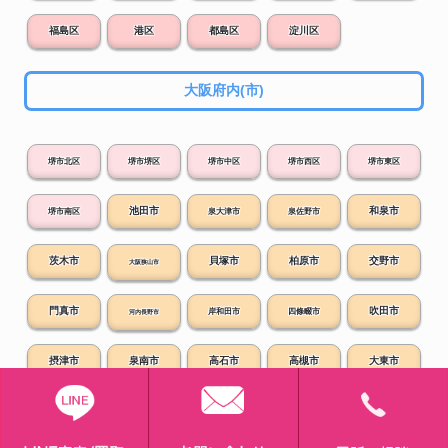
福島区
港区
都島区
淀川区
大阪府内(市)
堺市北区
堺市堺区
堺市中区
堺市西区
堺市東区
池田市
和泉市
堺市南区
泉大津市
泉佐野市
茨木市
貝塚市
柏原市
交野市
大阪狭山市
門真市
吹田市
岸和田市
四條畷市
河内長野市
摂津市
泉南市
高石市
高槻市
大東市
豊中市
阪南市
富田林市
寝屋川市
羽曳野市