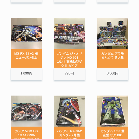
MG RX-93-v2 Hi-
ガンダム ジ・オリ
ガンダム プラモ
ニューガンダム
ジン HG 003
まとめて 超大量
1/144 高機動型ザ
クⅡ ガイア
1,090円
770円
3,500円
ガンダムOO HG
バンダイ RX-78-2
ガンダム 1/60 量
1/144 GNX-
ガンダム2号機
産型 ザク BIG