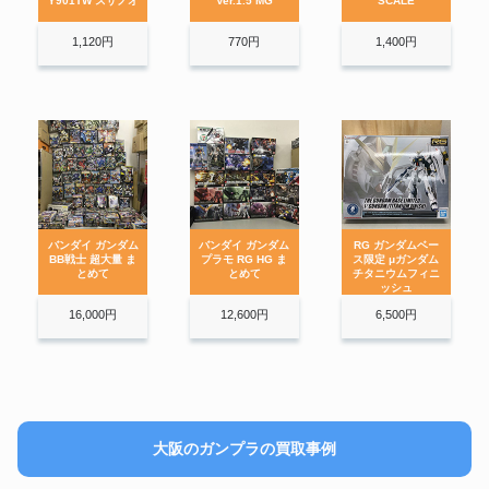
Y901TW スサノオ
Ver.1.5 MG
SCALE
1,120円
770円
1,400円
バンダイ ガンダム
バンダイ ガンダム
RG ガンダムベー
BB戦士 超大量 ま
プラモ RG HG ま
ス限定 μガンダム
とめて
とめて
チタニウムフィニ
ッシュ
16,000円
12,600円
6,500円
大阪のガンプラの買取事例