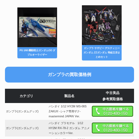
ガンプラ サザビー デスティニー
PG 1/60 機動戦士ガンダムOO ダ
ガンダム ZZガンダム 等組立済ま
ブルオーライザー
とめセット
ガンプラの買取価格例
中古美品
カテゴリ
製品名
参考買取価格
バンダイ 1/12 HY2M MS-06S
ガンプラ(ガンダムグッズ)
ZAKUII -シャア専用ザク-
mastermind JAPAN Ver.
バンダイ プラモデル 1/12
ガンプラ(ガンダムグッズ)
HY2M RX-78-2 ガンダム アニメ
ーションカラーVer.