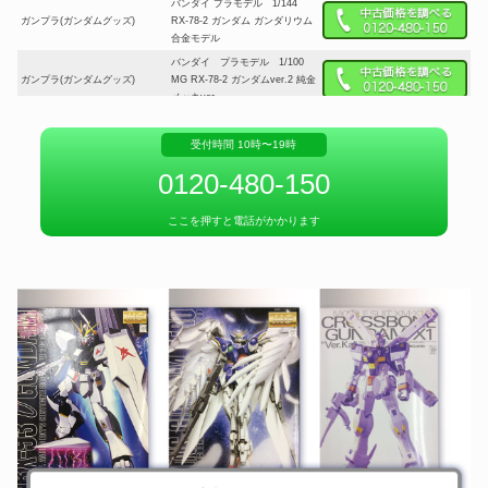
バンダイ プラモデル 1/144
ガンプラ(ガンダムグッズ)
RX-78-2 ガンダム ガンダリウム
合金モデル
バンダイ プラモデル 1/100
ガンプラ(ガンダムグッズ)
MG RX-78-2 ガンダムver.2 純金
メッキver.
バンダイ フィギュア ROBOT魂
ガンプラ(ガンダムグッズ)
＜SIDE MS＞ AMX-015 ゲーマ
受付時間 10時〜19時
ルク 「機動戦士ガンダムZZ」
0120-480-150
バンダイ フィギュア ROBOT魂
＜SIDE MS＞ ナイチンゲール
ガンプラ(ガンダムグッズ)
～CHAR’s SPECIAL COLOR～
ここを押すと電話がかかります
「機動戦士ガンダム 逆襲のシャ
ア ベルトーチカ・チルドレン」
角川書店 美樹本晴彦 ガンダム画
ガンプラ(ガンダムグッズ)
集 INTO THE SKY 初版
ガン消し 阿修羅頑駄無 青
ガンプラ(ガンダムグッズ)
色 SDガンダム BB戦士
機動戦士ガンダム ジオング 山勝
ガンプラ(ガンダムグッズ)
デカ消しシリーズ
バンダイナムコエンターテイン
ガンプラ(ガンダムグッズ)
メント SDガンダム バトルアラ
イアンス
SDガンダム ジージェネレーショ
ガンプラ(ガンダムグッズ)
ン クロスレイズ