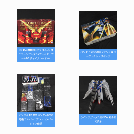
PG 1/60 機動戦士ガンダムUC ユ
バンダイ MG 1/100 ジオン公国 パ
ニコーンガンダム+アームド・ア
ーフェクト・ジオング
ームDE チャイナレッドVer.
バンダイ PG 1/60 ガンダム試作1
ウイングガンダムゼロEW 組み立
号機 フルバーニアン・コンバー
て済み
ジョン仕様